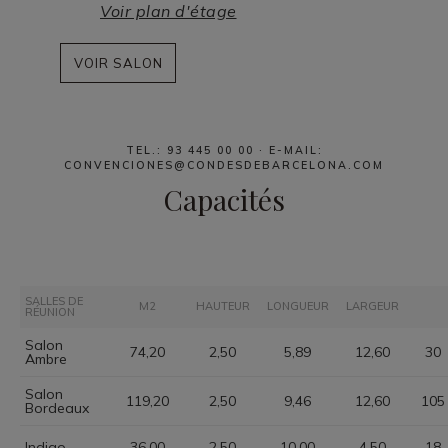
Voir plan d'étage
VOIR SALON
TEL.: 93 445 00 00 · E-MAIL:
CONVENCIONES@CONDESDEBARCELONA.COM
Capacités
SALLES DE
M2
HAUTEUR
LONGUEUR
LARGEUR
RÉUNION
Salon
74,20
2,50
5,89
12,60
30
Ambre
Salon
119,20
2,50
9,46
12,60
105
Bordeaux
Indigo
36,00
2,50
10,00
4,50
18