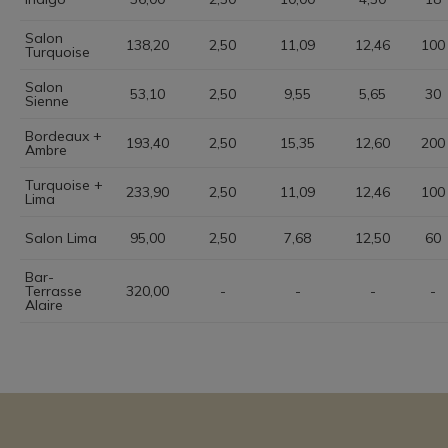
Salon
138,20
2,50
11,09
12,46
100
Turquoise
Salon
53,10
2,50
9,55
5,65
30
Sienne
Bordeaux +
193,40
2,50
15,35
12,60
200
Ambre
Turquoise +
233,90
2,50
11,09
12,46
100
Lima
Salon Lima
95,00
2,50
7,68
12,50
60
Bar-
Terrasse
320,00
-
-
-
-
Alaire