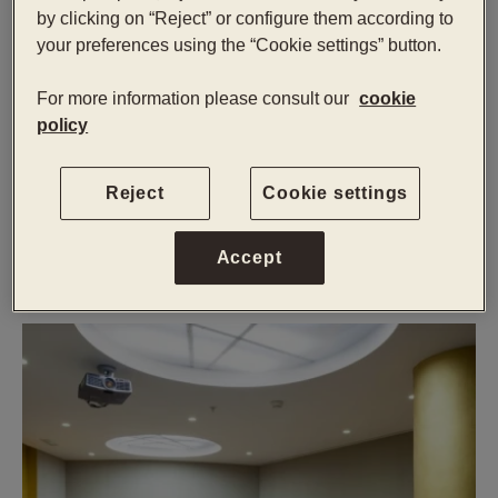
by clicking on “Reject” or configure them according to
Salon Bordeaux
your preferences using the “Cookie settings” button.
119,20 m2
For more information please consult our
cookie
30 - 105 personnes
policy
Lumière naturelle
Reject
Cookie settings
Voir plan d'étage
Accept
VOIR SALON