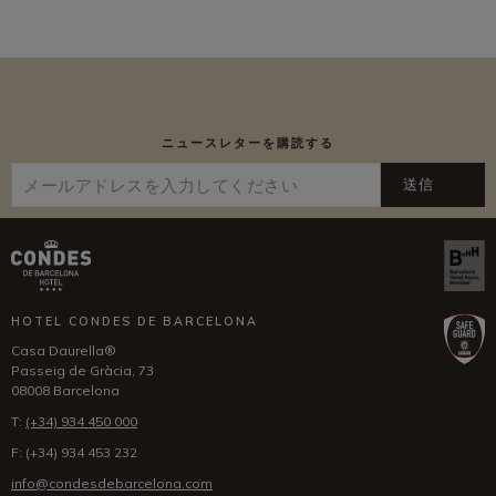
ニュースレターを購読する
送信
HOTEL CONDES DE BARCELONA
Casa Daurella®
Passeig de Gràcia, 73
08008 Barcelona
T:
(+34) 934 450 000
F:
(+34) 934 453 232
info@condesdebarcelona.com