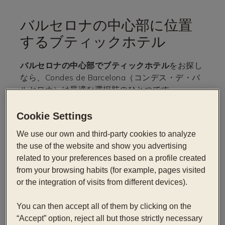
バルセロナの中心部に位置
するブティックホテル
バルセロナの中心部でブティックホテル
をお探し
なら、Condes de Barcelona（コンデス・デ・バ
ルセロナ）は最適な選択肢のひとつです。
商業の目抜き通りで、しかも
バルセロナモダニズ
Cookie Settings
ム
の中心部にある
パセオ・デ・グラシア通り
の真
ん中、
ガウディの「ラ・ペドレラ」
の正面という
We use our own and third-party cookies to analyze
素晴らしいロケーションに位置しています。ま
the use of the website and show you advertising
た、
カタルーニャ広場
や
歴史的中心部
、その他
バ
related to your preferences based on a profile created
ルセロナ
を魅力的でコスモポリタンな街と感じさ
from your browsing habits (for example, pages visited
せるような観光スポットから数分の距離という場
or the integration of visits from different devices).
所にあります。
You can then accept all of them by clicking on the
グラシア通りに位置する当ホテルは、主要な観光
“Accept” option, reject all but those strictly necessary
スポットに徒歩で行くことができ、また、市内の