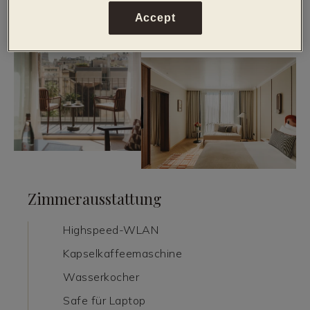
Accept
Zimmerausstattung
Highspeed-WLAN
Kapselkaffeemaschine
Wasserkocher
Safe für Laptop