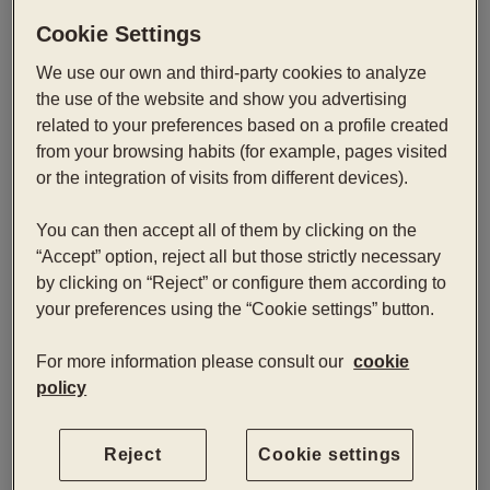
Cookie Settings
Suite Eixample
We use our own and third-party cookies to analyze
the use of the website and show you advertising
Die Suite Eixample ist die geräumigste und hellste
related to your preferences based on a profile created
Suite, in der Design, Raum und Komfort für ein
from your browsing habits (for example, pages visited
anspruchsvolles Erlebnis kombiniert werden. Mit
or the integration of visits from different devices).
einem separaten Wohnbereich ermöglicht sie ein
wohnliches Erlebnis mit maximalem Komfort.
You can then accept all of them by clicking on the
“Accept” option, reject all but those strictly necessary
Jetzt buchen
by clicking on “Reject” or configure them according to
your preferences using the “Cookie settings” button.
Anreise — Abreise
2
For more information please consult our
cookie
policy
Reject
Cookie settings