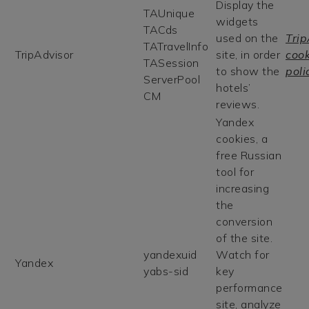
Display the
TAUnique
widgets
TACds
used on the
Trip
TATravelInfo
TripAdvisor
site, in order
cook
TASession
to show the
poli
ServerPool
hotels’
CM
reviews.
Yandex
cookies, a
free Russian
tool for
increasing
the
conversion
of the site.
yandexuid
Watch for
Yandex
yabs-sid
key
performance
site, analyze