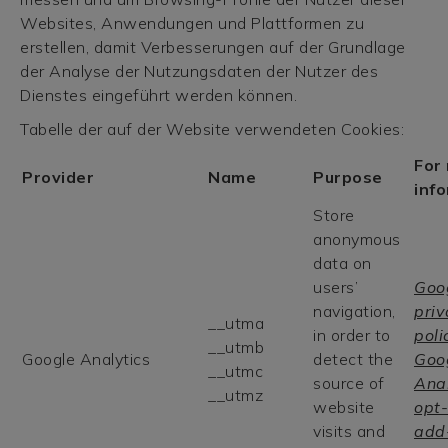
Websites, Anwendungen und Plattformen zu
erstellen, damit Verbesserungen auf der Grundlage
der Analyse der Nutzungsdaten der Nutzer des
Dienstes eingeführt werden können.
Tabelle der auf der Website verwendeten Cookies:
For
Provider
Name
Purpose
inf
Store
anonymous
data on
users’
Goo
navigation,
priv
__utma
in order to
poli
__utmb
Google Analytics
detect the
Goo
__utmc
source of
Anal
__utmz
website
opt-
visits and
add