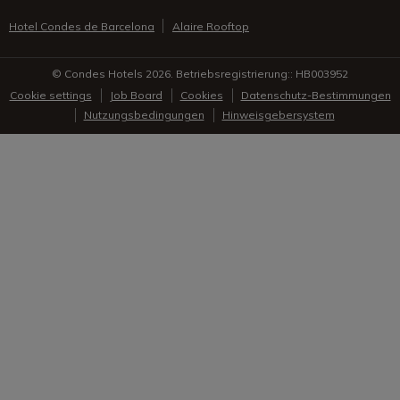
Hotel Condes de Barcelona
Alaire Rooftop
© Condes Hotels 2026. Betriebsregistrierung:: HB003952
Cookie settings
Job Board
Cookies
Datenschutz-Bestimmungen
Nutzungsbedingungen
Hinweisgebersystem