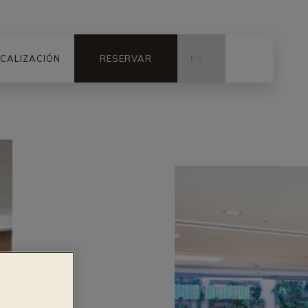
CALIZACIÓN
RESERVAR
ES
FR
CA
RU
EN
DE
PT
JA
ZH
IT