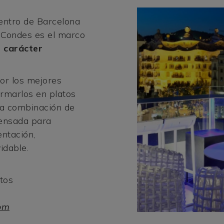
entro de Barcelona
l Condes es el marco
 carácter
or los mejores
ormarlos en platos
ta combinación de
pensada para
ntación,
idable.
tos
om