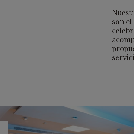
Nuestr
son el
celebr
acomp
propu
servic