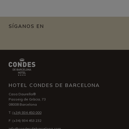
SÍGANOS EN
HOTEL CONDES DE BARCELONA
Casa Daurella®
Passeig de Gràcia, 73
08008 Barcelona
T:
(+34) 934 450 000
F:
(+34) 934 453 232
info@condesdebarcelona.com