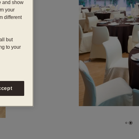
te and show
om your
m different
all but
ng to your
ccept