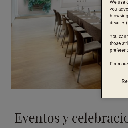
We use o
you adver
browsing 
devices).
You can t
those str
preferenc
For more
Re
Eventos y celebraci
…