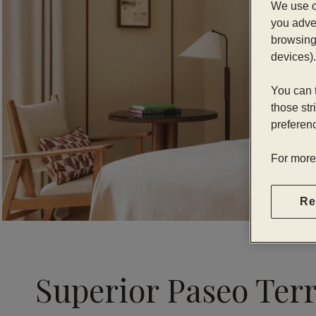
We use o
you adver
browsing 
devices).
You can t
those str
preferenc
For more
Re
Superior Paseo Ter
…