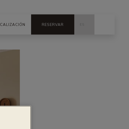
CALIZACIÓN
RESERVAR
ES
ZH
IT
RU
EN
DE
JA
FR
CA
PT