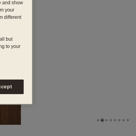
te and show
om your
m different
all but
ng to your
ccept