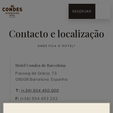
RESERVAR
Contacto e localização
ONDE FICA O HOTEL?
Hotel Condes de Barcelona
Passeig de Gràcia, 73.
08008 Barcelona. Espanha
T:
(+34) 934 450 000
F:
(+34) 934 453 232
E:
info@condesdebarcelona.com