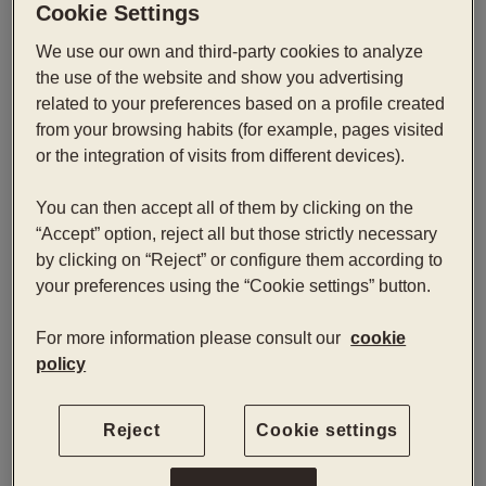
Cookie Settings
We use our own and third-party cookies to analyze
Calcular o itinerário
the use of the website and show you advertising
related to your preferences based on a profile created
from your browsing habits (for example, pages visited
or the integration of visits from different devices).
ABRIR MAPA
POWERED BY
You can then accept all of them by clicking on the
“Accept” option, reject all but those strictly necessary
by clicking on “Reject” or configure them according to
your preferences using the “Cookie settings” button.
Uma localização inesquecível no
prestigiado Paseo de Gracia
For more information please consult our
cookie
policy
O Hotel Condes de Barcelona está situado no
célebre
Paseo de Gracia
, a principal artéria
Reject
Cookie settings
comercial da cidade, onde estão localizadas as
mais importantes empresas de luxo nacionais e