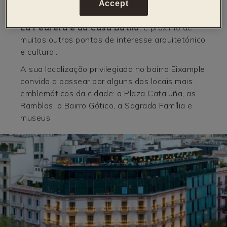
internacionais. O Condes de Barcelona
Accept
está a
poucos metros do célebre edifício de
La Pedrera e da Casa Batlló
, e próximo de
muitos outros pontos de interesse arquitetónico
e cultural.
A sua localização privilegiada no bairro Eixample
convida a passear por alguns dos locais mais
emblemáticos da cidade: a Plaza Cataluña, as
Ramblas, o Bairro Gótico, a Sagrada Família e
museus.