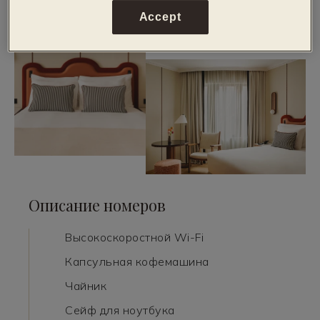
Accept
Описание номеров
Высокоскоростной Wi-Fi
Капсульная кофемашина
Чайник
Сейф для ноутбука