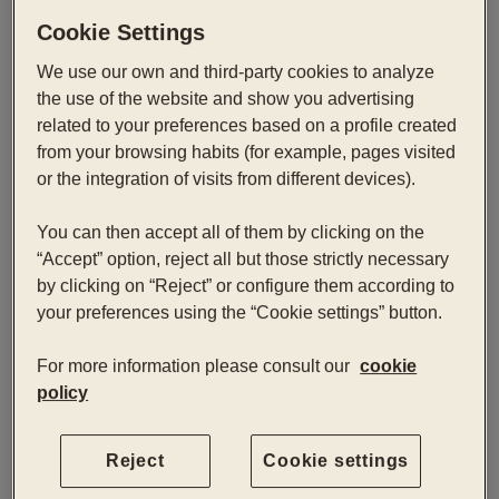
Cookie Settings
Comfort Atrium
We use our own and third-party cookies to analyze
the use of the website and show you advertising
Наши самые тихие номера с современной
related to your preferences based on a profile created
эстетикой, выходящие во внутренний атриум
from your browsing habits (for example, pages visited
отеля. Сбалансированное и спокойное
or the integration of visits from different devices).
пространство, где можно замедлиться и
восстановить энергию.
You can then accept all of them by clicking on the
“Accept” option, reject all but those strictly necessary
Забронировать сейчас
by clicking on “Reject” or configure them according to
your preferences using the “Cookie settings” button.
Заезд — Отъезд
2
For more information please consult our
cookie
policy
Reject
Cookie settings