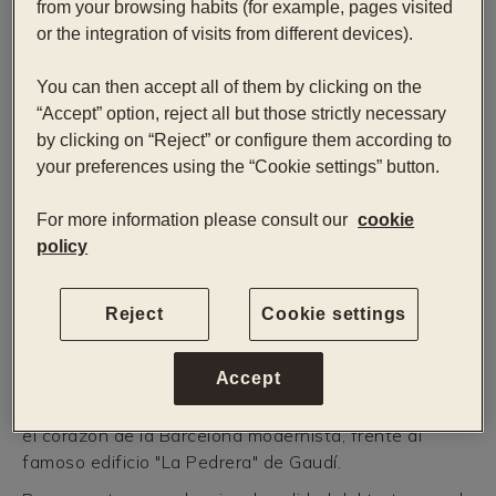
from your browsing habits (for example, pages visited
Cursando Turismo, Hotel Management o relacionado
or the integration of visits from different devices).
You can then accept all of them by clicking on the
EXPERIENCIA MÍNIMA
“Accept” option, reject all but those strictly necessary
No es necesaria experiencia previa.
by clicking on “Reject” or configure them according to
your preferences using the “Cookie settings” button.
REQUISITOS MÍNIMOS
For more information please consult our
cookie
Nivel alto de inglés y castellano
policy
Tener muchas ganas de aprender.
Reject
Cookie settings
DESCRIPCIÓN
Accept
Hotel Condes 4*, que ocupa un antiguo palacete del
siglo XIX, está situado en pleno Paseo de Gracia, en
el corazón de la Barcelona modernista, frente al
famoso edificio "La Pedrera" de Gaudí.