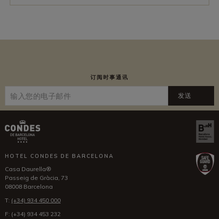
订阅时事通讯
发送
HOTEL CONDES DE BARCELONA
Casa Daurella®
Passeig de Gràcia, 73
08008 Barcelona
T:
(+34) 934 450 000
F:
(+34) 934 453 232