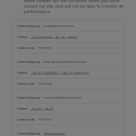
these cookies we will not know when you have
visited our site, and will not be able to monitor its
performance.
,Performance
Cookies
condesdebarcelona.com
_ga_xxxxxxxxxx
,
_gid
,
_ga
,
_gclxxxx
First Party
bookings.condesdebarcelona.com
_gat_UA-110018782-2
,
_gat_UA-nnnnnnn-nn
First Party
www.condesdebarcelona.com
_pk_ses*
,
_pk_id*
First Party
cdn.smartvel.com