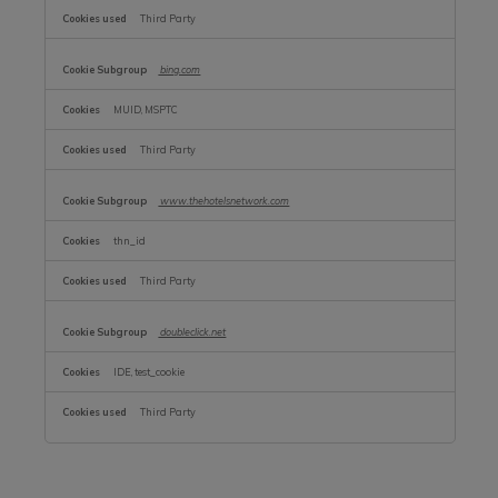
Third Party
bing.com
MUID, MSPTC
Third Party
www.thehotelsnetwork.com
thn_id
Third Party
doubleclick.net
IDE, test_cookie
Third Party