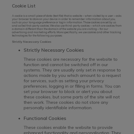
Cookie List
A cookie is a small piece of data (text file) that a website – when visited by a user – asks
your browser to store on your device in order to remember information about you,
such as your language preference or login information. Those cookies are set by us
and called first-party cookies. We also use third-party cookies – which are cookies from
a domain different than the domain of the website you are visiting – for our
advertising and marketing efforts. More specifically, we use cookies and other tracking
technologies for the following purposes:
Strictly Necessary Cookies
Strictly Necessary Cookies
These cookies are necessary for the website to
function and cannot be switched off in our
systems. They are usually only set in response to
actions made by you which amount to a request
for services, such as setting your privacy
preferences, logging in or filling in forms. You can
set your browser to block or alert you about
these cookies, but some parts of the site will not
then work. These cookies do not store any
personally identifiable information.
Functional Cookies
These cookies enable the website to provide
enhanced functionality and personalisation. They