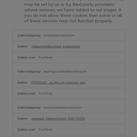
may be set by us or by third party providers
whose services we have added to our pages. If
you do not allow these cookies then some or all
of these services may not function properly.
,Strictly
Necessary
condesdebarcelona.com
Cookies,Functional
Cookies
OptanonAlertBoxClosed
,
eupubconsent
First Party
bookings.condesdebarcelona.com
PHPSESSID
,
_dc_gtm_UA-xxxxxxxx
,
lang
First Party
www.condesdebarcelona.com
cookietest
,
OptanonConsent
,
XSRF-TOKEN
First Party