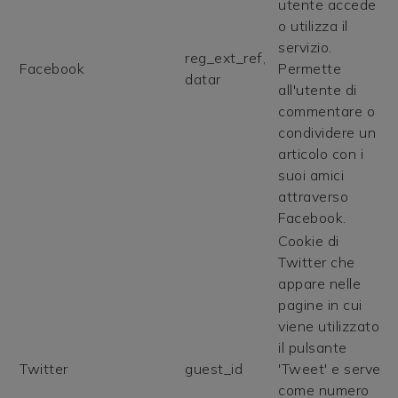
utente accede
o utilizza il
servizio.
reg_ext_ref,
Facebook
Permette
datar
all'utente di
commentare o
condividere un
articolo con i
suoi amici
attraverso
Facebook.
Cookie di
Twitter che
appare nelle
pagine in cui
viene utilizzato
il pulsante
Twitter
guest_id
'Tweet' e serve
come numero