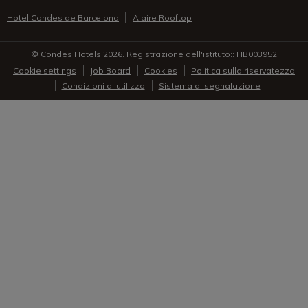
Hotel Condes de Barcelona
Alaire Rooftop
© Condes Hotels 2026. Registrazione dell'istituto:: HB003952
Cookie settings
Job Board
Cookies
Politica sulla riservatezza
Condizioni di utilizzo
Sistema di segnalazione