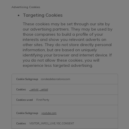
Advertising Cookies
Targeting Cookies
These cookies may be set through our site by
our advertising partners. They may be used by
those companies to build a profile of your
interests and show you relevant adverts on
other sites. They do not store directly personal
information, but are based on uniquely
identifying your browser and internet device. If
you do not allow these cookies, you will
experience less targeted advertising.
,Targeting
Cookies
condesdebarcelona.com
_uetvid
,
_uetsid
First Party
youtube.com
VISITOR_INFO1_LIVE, YSC, CONSENT