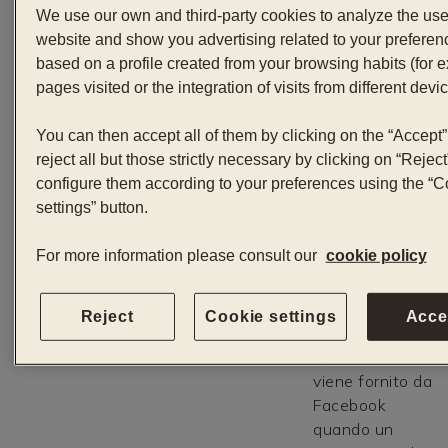
sulla
G
We use our own and third-party cookies to analyze the use
navigazione
p
website and show you advertising related to your preferen
__utma
degli utenti, al
p
based on a profile created from your browsing habits (for 
__utmb
Google Analytics
fine di rilevare
G
pages visited or the integration of visits from different devic
__utmc
l'origine delle
A
__utmz
visite al sito
o
You can then accept all of them by clicking on the “Accept”
web e altre
o
reject all but those strictly necessary by clicking on “Reject
informazioni
configure them according to your preferences using the “C
statistiche.
settings” button.
Permettere
For more information please consult our
cookie policy
all'utente di
condesdebarcelona.com
PHPSESSID
vedere e
interagire con il
Reject
Cookie settings
Acce
sito web.
Questo cookie
viene fornito da
Facebook
quando un