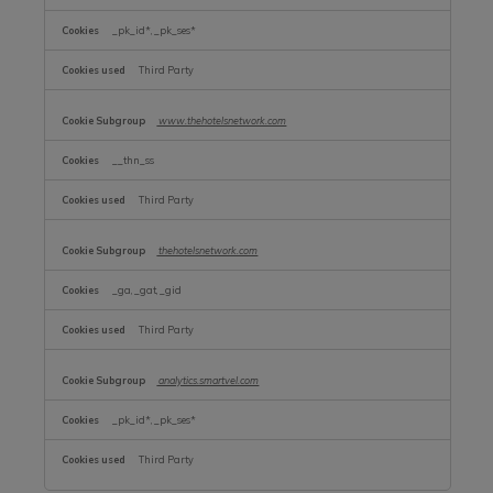
_pk_id*, _pk_ses*
Third Party
www.thehotelsnetwork.com
__thn_ss
Third Party
thehotelsnetwork.com
_ga, _gat, _gid
Third Party
analytics.smartvel.com
_pk_id*, _pk_ses*
Third Party