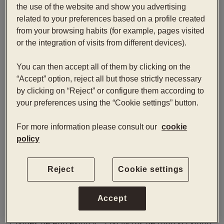
the use of the website and show you advertising
related to your preferences based on a profile created
ESTUDIOS MÍNIMOS
from your browsing habits (for example, pages visited
Estar cursando Servicios de Restauración o similar.
or the integration of visits from different devices).
You can then accept all of them by clicking on the
REQUISITOS MÍNIMOS
“Accept” option, reject all but those strictly necessary
Estar cursando Servicios de Restauración o
by clicking on “Reject” or configure them according to
similar.
your preferences using the “Cookie settings” button.
Poder realizar un convenio con la escuela.
For more information please consult our
cookie
Nivel alto inglés y castellano.
policy
Otros idiomas serán valorables.
Tener muchas ganas de aprender.
Reject
Cookie settings
DESCRIPCIÓN
Accept
La Terraza ALAIRE, ubicada en el último piso del Hotel
Condes de Barcelona 4*, con vistas de toda la ciudad