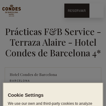
RESERVAR
Prácticas F&B Service -
Terraza Alaire - Hotel
Condes de Barcelona 4*
Hotel Condes de Barcelona
BARCELONA
Publicada 17/09/24
Cookie Settings
INSCRÍBETE
We use our own and third-party cookies to analyze