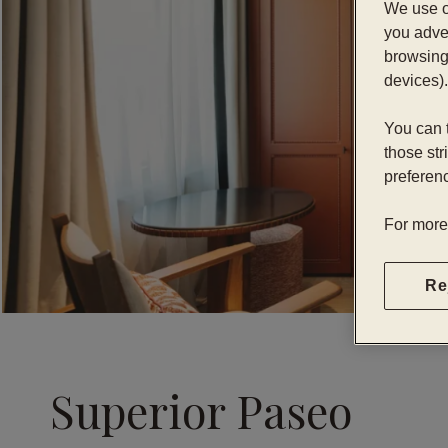
We use o
you adver
browsing 
devices).
You can t
those str
preferenc
For more
Re
Superior Paseo
…