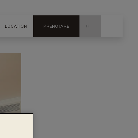
LOCATION
PRENOTARE
IT
FR
ZH
RU
PT
DE
ES
CA
EN
JA