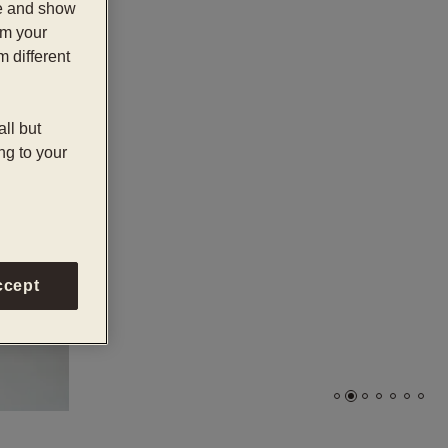
te and show
om your
m different
all but
ng to your
ccept